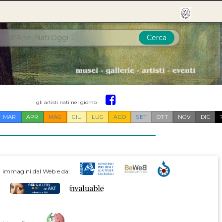
Cerca
gli artisti nati nel giorno
MAR
APR
MAG
GIU
LUG
AGO
SET
OTT
NOV
DIC
immagini dal Web e da: