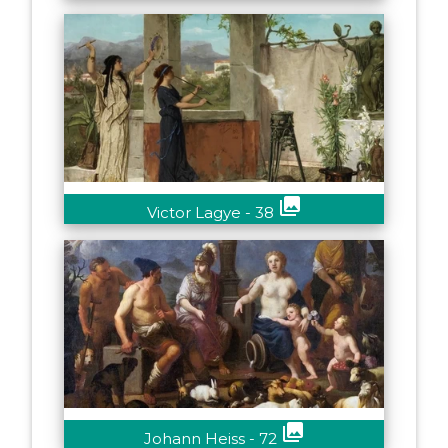
collections
Victor Lagye - 38
collections
Johann Heiss - 72