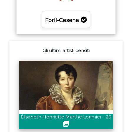
Forlì-Cesena
Gli ultimi artisti censiti
Élisabeth Henriette Marthe Lorimier - 20
collections