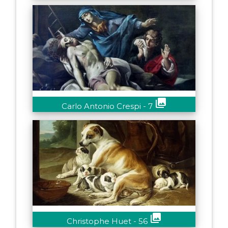
collections
Carlo Antonio Crespi - 7
collections
Christophe Huet - 56