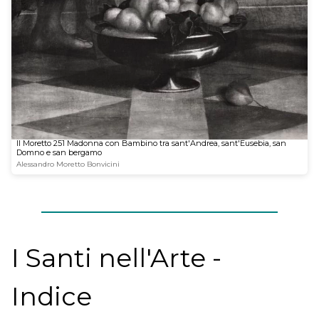
Il Moretto 251 Madonna con Bambino tra sant'Andrea, sant'Eusebia, san
Domno e san bergamo
Alessandro Moretto Bonvicini
I Santi nell'Arte -
Indice