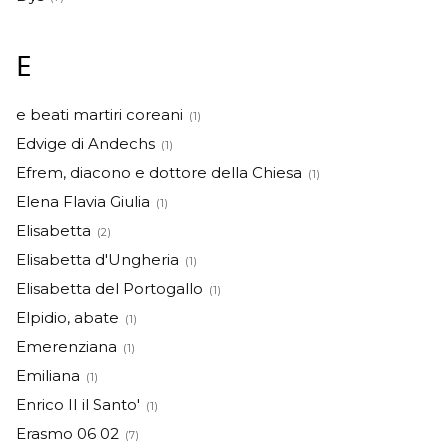
E
e beati martiri coreani
(1)
Edvige di Andechs
(1)
Efrem, diacono e dottore della Chiesa
(1)
Elena Flavia Giulia
(1)
Elisabetta
(2)
Elisabetta d'Ungheria
(1)
Elisabetta del Portogallo
(1)
Elpidio, abate
(1)
Emerenziana
(1)
Emiliana
(1)
Enrico II il Santo'
(1)
Erasmo 06 02
(7)