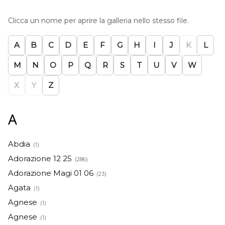
Clicca un nome per aprire la galleria nello stesso file.
A
B
C
D
E
F
G
H
I
J
K
L
M
N
O
P
Q
R
S
T
U
V
W
X
Y
Z
A
Abdia
(1)
Adorazione 12 25
(286)
Adorazione Magi 01 06
(23)
Agata
(1)
Agnese
(1)
Agnese
(1)