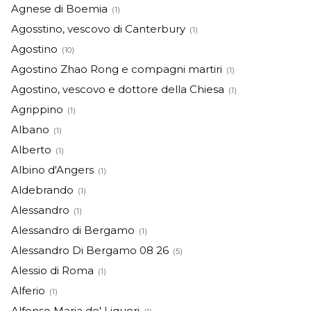
Agnese di Boemia
(1)
Agosstino, vescovo di Canterbury
(1)
Agostino
(10)
Agostino Zhao Rong e compagni martiri
(1)
Agostino, vescovo e dottore della Chiesa
(1)
Agrippino
(1)
Albano
(1)
Alberto
(1)
Albino d'Angers
(1)
Aldebrando
(1)
Alessandro
(1)
Alessandro di Bergamo
(1)
Alessandro Di Bergamo 08 26
(5)
Alessio di Roma
(1)
Alferio
(1)
Alfonso Maria de' Liguori