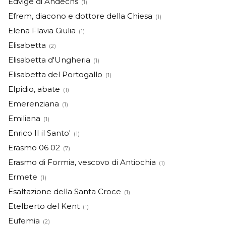
Edvige di Andechs
(1)
Efrem, diacono e dottore della Chiesa
(1)
Elena Flavia Giulia
(1)
Elisabetta
(2)
Elisabetta d'Ungheria
(1)
Elisabetta del Portogallo
(1)
Elpidio, abate
(1)
Emerenziana
(1)
Emiliana
(1)
Enrico II il Santo'
(1)
Erasmo 06 02
(7)
Erasmo di Formia, vescovo di Antiochia
(1)
Ermete
(1)
Esaltazione della Santa Croce
(1)
Etelberto del Kent
(1)
Eufemia
(2)