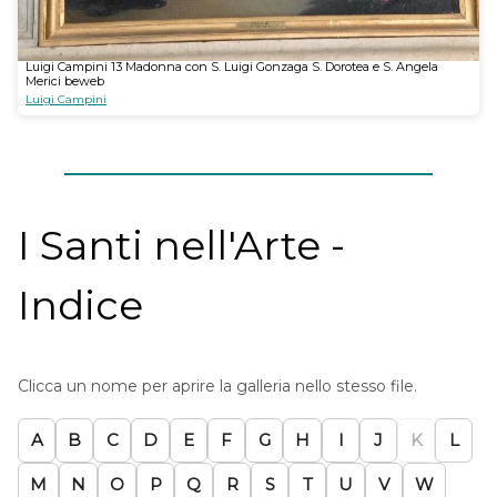
Luigi Campini 13 Madonna con S. Luigi Gonzaga S. Dorotea e S. Angela
Merici beweb
Luigi Campini
I Santi nell'Arte -
Indice
Clicca un nome per aprire la galleria nello stesso file.
A
B
C
D
E
F
G
H
I
J
K
L
M
N
O
P
Q
R
S
T
U
V
W