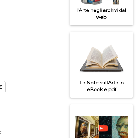
l'Arte negli archivi dal
web
Le Note sull'Arte in
Z
eBook e pdf
)
6)