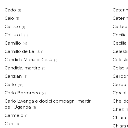
Cado
Caterin
(1)
Caio
Caterin
(1)
Callisto
Cattedr
(1)
Callisto I
Cecilia
(1)
Camillo
Cecilia
(4)
Camillo de Lellis
Celest
(1)
Candida Maria di Gesù
Celesti
(1)
Candida, martire
Celso
(1)
(
Canzian
Cerbo
(3)
Carlo
Cerbon
(85)
Carlo Borromeo
Cgraal
(2)
Carlo Lwanga e dodici compagni, martiri
Chelid
dell'Uganda
(1)
Chez
(
Carmelo
(1)
Chiara
Carr
(1)
Chiara 