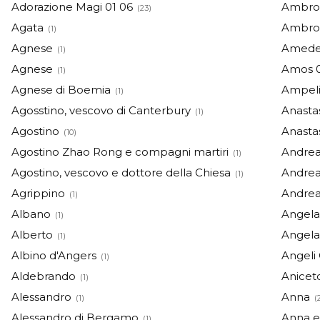
Adorazione Magi 01 06
Ambrog
(23)
Agata
Ambro
(1)
Agnese
Amedeo 
(1)
Agnese
Amos 0
(1)
Agnese di Boemia
Ampel
(1)
Agosstino, vescovo di Canterbury
Anasta
(1)
Agostino
Anasta
(10)
Agostino Zhao Rong e compagni martiri
Andre
(1)
Agostino, vescovo e dottore della Chiesa
Andrea
(1)
Agrippino
Andrea
(1)
Albano
Angela
(1)
Alberto
Angela
(1)
Albino d'Angers
Angeli
(1)
Aldebrando
Anicet
(1)
Alessandro
Anna
(1)
(
Alessandro di Bergamo
Anna e
(1)