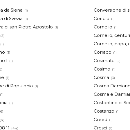
a da Siena
Conversione di 
(1)
a di Svezia
Coribio
(1)
(1)
a di san Pietro Apostolo
Cornelio
(1)
(1)
Cornelio, centu
(2)
Cornelio, papa, 
(1)
ino
Corrado
(1)
(1)
no I
Cosimato
(1)
(2)
Cosimo
8)
(1)
ne
Cosma
(1)
(3)
e di Populonia
Cosma Damiano
(1)
Cosma e Damia
(1)
onia
Costantino di Sc
(1)
Costanzo
76)
(1)
Creed
(4)
(1)
08 11
Cresci
(44)
(1)