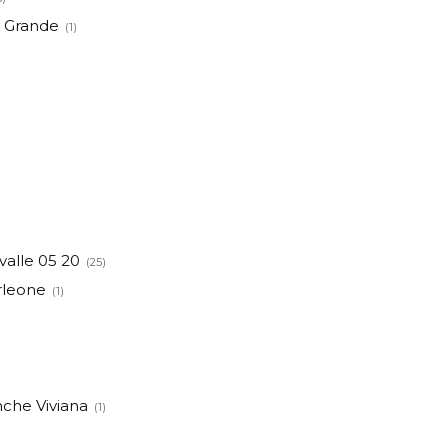
il Grande
(1)
valle 05 20
(25)
rleone
(1)
nche Viviana
(1)