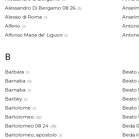
Alessandro Di Bergamo 08 26
Ansel
(5)
Alessio di Roma
Ansel
(1)
Alferio
Antoni
(1)
Alfonso Maria de' Liguori
Antoni
(1)
B
Barbara
Beato 
(1)
Barnaba
Beato 
(5)
Barnaba
Beato 
(1)
Bartley
Beato 
(1)
Bartolome
Beato 
(1)
Bartolomeo
Beato 
(52)
Bartolomeo 08 24
Beda 0
(39)
Bartolomeo, apostolo
Beda il
(1)