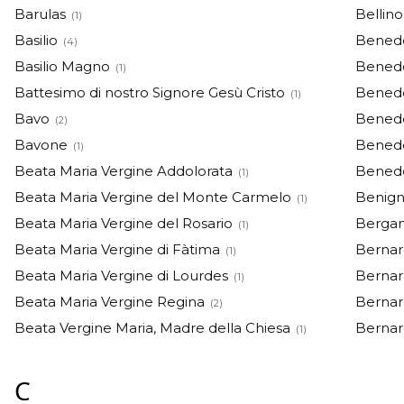
Barulas
Bellino
(1)
Basilio
Bened
(4)
Basilio Magno
Benede
(1)
Battesimo di nostro Signore Gesù Cristo
Benede
(1)
Bavo
Bened
(2)
Bavone
Benede
(1)
Beata Maria Vergine Addolorata
Benede
(1)
Beata Maria Vergine del Monte Carmelo
Benig
(1)
Beata Maria Vergine del Rosario
Berga
(1)
Beata Maria Vergine di Fàtima
Bernar
(1)
Beata Maria Vergine di Lourdes
Bernar
(1)
Beata Maria Vergine Regina
Bernar
(2)
Beata Vergine Maria, Madre della Chiesa
Bernar
(1)
C