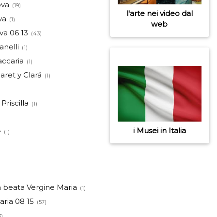
ova
(19)
l'arte nei video dal
va
(1)
web
va 06 13
(43)
anelli
(1)
accaria
(1)
aret y Clará
(1)
Priscilla
(1)
i Musei in Italia
e
(1)
a beata Vergine Maria
(1)
ria 08 15
(57)
3)