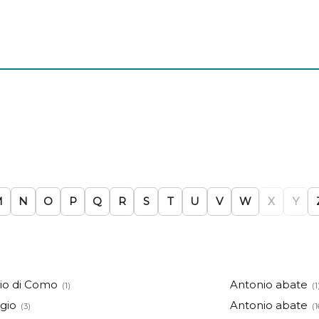
M
N
O
P
Q
R
S
T
U
V
W
X
Y
o di Como
Antonio abate
(1)
(1
gio
Antonio abate
(3)
(1