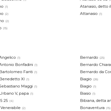
mo
Atanasio, detto 
(1)
mo
Attanasio
(2)
(1)
no
(2)
o
(15)
Angelico
Bernardo
(1)
(25)
Antonio Bonfadini
Bernardo Chiara
(1)
Bartolomeo Fanti
Bernardo da Co
(1)
Benedetto XI
Biagio
(1)
(26)
Sebastiano Maggi
Biagio
(1)
(1)
Urbano V, papa
Biasio
(1)
(1)
5 25
Bibiana, detta a
(4)
 Venerabile
Bonaventura
(2)
(15)