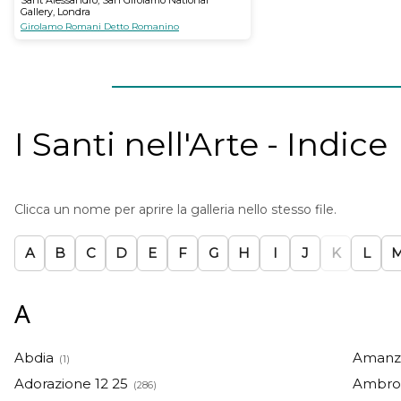
Sant'Alessandro, San Girolamo National
Gallery, Londra
Girolamo Romani Detto Romanino
I Santi nell'Arte - Indice
Clicca un nome per aprire la galleria nello stesso file.
A
B
C
D
E
F
G
H
I
J
K
L
A
Abdia
Amanzi
(1)
Adorazione 12 25
Ambro
(286)