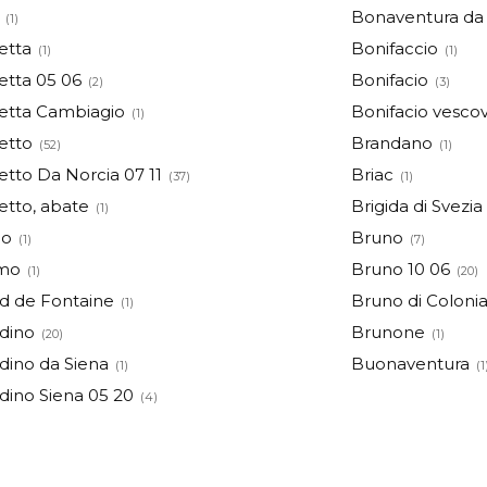
Bonaventura da
(1)
etta
Bonifaccio
(1)
(1)
tta 05 06
Bonifacio
(2)
(3)
tta Cambiagio
Bonifacio vesco
(1)
etto
Brandano
(52)
(1)
tto Da Norcia 07 11
Briac
(37)
(1)
tto, abate
Brigida di Svezia
(1)
no
Bruno
(1)
(7)
mo
Bruno 10 06
(1)
(20)
d de Fontaine
Bruno di Coloni
(1)
dino
Brunone
(20)
(1)
dino da Siena
Buonaventura
(1)
(1
dino Siena 05 20
(4)