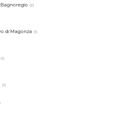
 Bagnoregio
(2)
vo di Magonza
(1)
(1)
a
(1)
)