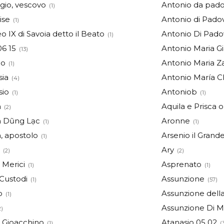
io, vescovo
Antonio da pad
(1)
ise
Antonio di Pado
(1)
IX di Savoia detto il Beato
Antonio Di Pado
(1)
6 15
Antonio Maria Gi
(13)
io
Antonio Maria Z
(1)
sia
Antonio María Cl
(4)
sio
Antoniob
(1)
(1)
a
Aquila e Prisca o 
(2)
 Dũng Lạc
Aronne
(1)
(1)
, apostolo
Arsenio il Grand
(1)
Ary
(2)
(2)
 Merici
Asprenato
(1)
(1)
 Custodi
Assunzione
(1)
(57)
o
Assunzione dell
(1)
Assunzione Di Ma
2)
 Gioacchino
Atanasio 05 02
(1)
(