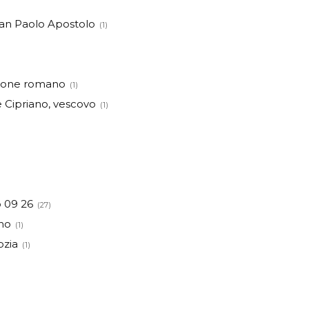
san Paolo Apostolo
(1)
rione romano
(1)
e Cipriano, vescovo
(1)
 09 26
(27)
no
(1)
ozia
(1)