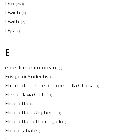
Dro
(268)
Dwich
(8)
Dwith
(2)
Dys
(7)
E
e beati martiri coreani
(1)
Edvige di Andechs
(1)
Efrem, diacono e dottore della Chiesa
(1)
Elena Flavia Giulia
(1)
Elisabetta
(2)
Elisabetta d'Ungheria
(1)
Elisabetta del Portogallo
(1)
Elpidio, abate
(1)