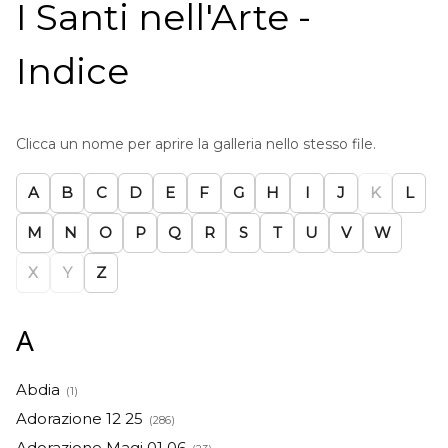
I Santi nell'Arte -
Indice
Clicca un nome per aprire la galleria nello stesso file.
A
B
C
D
E
F
G
H
I
J
K
L
M
N
O
P
Q
R
S
T
U
V
W
X
Y
Z
A
Abdia
(1)
Adorazione 12 25
(286)
Adorazione Magi 01 06