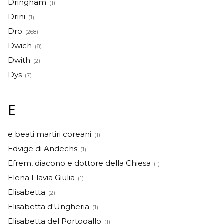
Dringham
(1)
Drini
(1)
Dro
(268)
Dwich
(8)
Dwith
(2)
Dys
(7)
E
e beati martiri coreani
(1)
Edvige di Andechs
(1)
Efrem, diacono e dottore della Chiesa
(1)
Elena Flavia Giulia
(1)
Elisabetta
(2)
Elisabetta d'Ungheria
(1)
Elisabetta del Portogallo
(1)