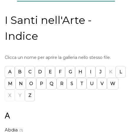
I Santi nell'Arte -
Indice
Clicca un nome per aprire la galleria nello stesso file.
A
B
C
D
E
F
G
H
I
J
K
L
M
N
O
P
Q
R
S
T
U
V
W
X
Y
Z
A
Abdia
(1)