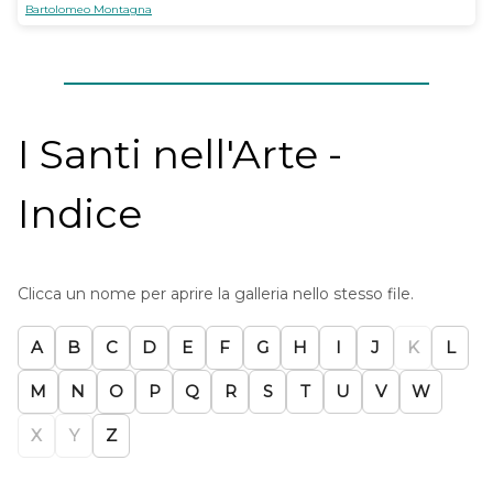
Bartolomeo Montagna
I Santi nell'Arte -
Indice
Clicca un nome per aprire la galleria nello stesso file.
A
B
C
D
E
F
G
H
I
J
K
L
M
N
O
P
Q
R
S
T
U
V
W
X
Y
Z