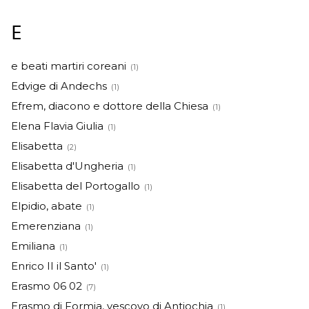
E
e beati martiri coreani
(1)
Edvige di Andechs
(1)
Efrem, diacono e dottore della Chiesa
(1)
Elena Flavia Giulia
(1)
Elisabetta
(2)
Elisabetta d'Ungheria
(1)
Elisabetta del Portogallo
(1)
Elpidio, abate
(1)
Emerenziana
(1)
Emiliana
(1)
Enrico II il Santo'
(1)
Erasmo 06 02
(7)
Erasmo di Formia, vescovo di Antiochia
(1)