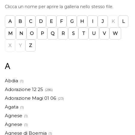
Clicca un nome per aprire la galleria nello stesso file.
A
B
C
D
E
F
G
H
I
J
K
L
M
N
O
P
Q
R
S
T
U
V
W
X
Y
Z
A
Abdia
(1)
Adorazione 12 25
(286)
Adorazione Magi 01 06
(23)
Agata
(1)
Agnese
(1)
Agnese
(1)
Agnese di Boemia
(1)