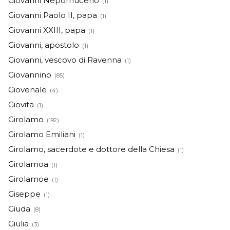
Giovanni Nepomuceno
(1)
Giovanni Paolo II, papa
(1)
Giovanni XXIII, papa
(1)
Giovanni, apostolo
(1)
Giovanni, vescovo di Ravenna
(1)
Giovannino
(85)
Giovenale
(4)
Giovita
(1)
Girolamo
(192)
Girolamo Emiliani
(1)
Girolamo, sacerdote e dottore della Chiesa
(1)
Girolamoa
(1)
Girolamoe
(1)
Giseppe
(1)
Giuda
(8)
Giulia
(3)