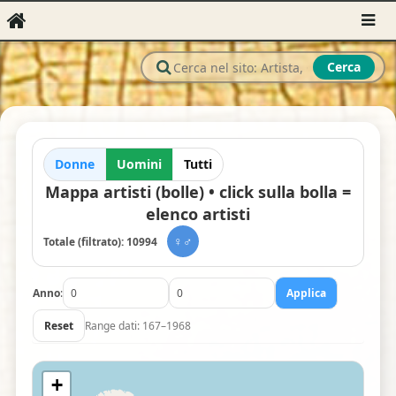
Cerca
Donne
Uomini
Tutti
Mappa artisti (bolle) • click sulla bolla =
elenco artisti
♀♂
Totale (filtrato):
10994
Anno
:
Applica
Reset
Range dati: 167–1968
+